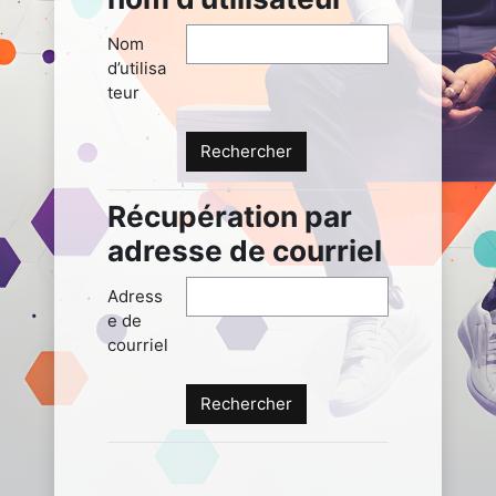
Nom
d’utilisa
teur
Récupération par
Récupération par adresse de c
adresse de courriel
Adress
e de
courriel